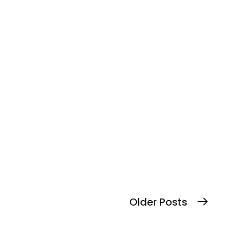
Cerere valoare redusa model
by Bogdan Palade
0
16/02/2021
Model cerere valoare redusa
JUDECĂTORIA SECTORULUI 1 BUCUREȘTI
READ MORE
Older Posts